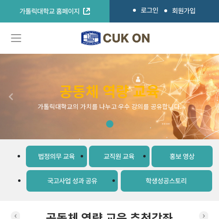
로그인
회원가입
가톨릭대학교 홈페이지
공동체 역량 교육
Previous
Ne
가톨릭대학교의 가치를 나누고 우수 강의를 공유합니다.
법정의무 교육
교직원 교육
홍보 영상
국고사업 성과 공유
학생성공스토리
공동체 역량 교육 추천강좌